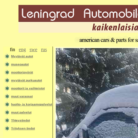
fin
eng
swe
rus
Myytävät autot
museoautot
moottoripyörät
myytävät purkuautot
moottorit ja vaihteistot
muut varaosat
huolto- ja korjaamopalvelut
muut palvelut
Yhteystiedot
Yrityksen tiedot