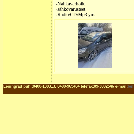
-Nahkaverhoilu
-sähkövarusteet
-Radio/CD/Mp3 ym.
Leningrad puh.:0400-130313, 0400-965404 telefax:09-3882546 e-mail:
le