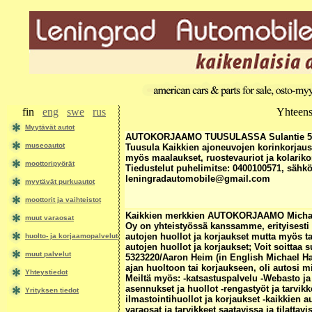
fin
eng
swe
rus
Yhteensä
Myytävät autot
AUTOKORJAAMO TUUSULASSA Sulantie 5 
museoautot
Tuusula Kaikkien ajoneuvojen korinkorjaust
myös maalaukset, ruostevauriot ja kolariko
moottoripyörät
Tiedustelut puhelimitse: 0400100571, sähkö
leningradautomobile@gmail.com
myytävät purkuautot
moottorit ja vaihteistot
Kaikkien merkkien AUTOKORJAAMO Michae
muut varaosat
Oy on yhteistyössä kanssamme, erityisesti
autojen huollot ja korjaukset mutta myös t
huolto- ja korjaamopalvelut
autojen huollot ja korjaukset; Voit soittaa 
muut palvelut
5323220/Aaron Heim (in English Michael Har
ajan huoltoon tai korjaukseen, oli autosi 
Yhteystiedot
Meiltä myös: -katsastuspalvelu -Webasto j
asennukset ja huollot -rengastyöt ja tarvikk
Yrityksen tiedot
ilmastointihuollot ja korjaukset -kaikkien 
varaosat ja tarvikkeet saatavissa ja tilattavi