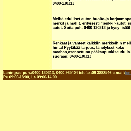
0400-130313
Meiltä edulliset auton huolto-ja korjaamopa
merkit ja mallit, erityisesti "jenkki"-autot, s
autot. Soita puh. 0400-130313 ja kysy lisää!
Renkaat ja vanteet kaikkiin merkkeihin meil
hinta! Pyytäkää tarjous, lähetykset koko
maahan,asennettuna pääkaupunkiseudulla. 
suoraan: 0400-130313
Leningrad puh.:0400-130313, 0400-965404 telefax:09-3882546 e-mail:
le
Pe 09:00-18:00, La 09:00-14:00